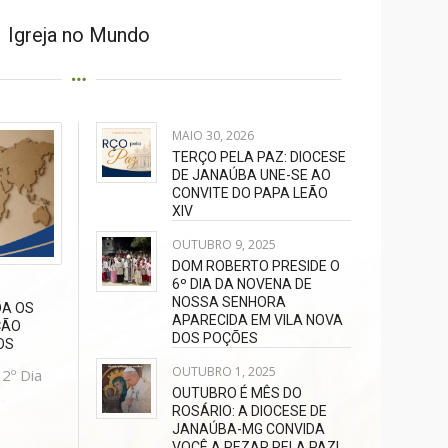
Igreja no Mundo
MAIO 30, 2026
TERÇO PELA PAZ: DIOCESE
DE JANAÚBA UNE-SE AO
CONVITE DO PAPA LEÃO
XIV
OUTUBRO 9, 2025
DOM ROBERTO PRESIDE O
6º DIA DA NOVENA DE
NOSSA SENHORA
DA OS
APARECIDA EM VILA NOVA
ÇÃO
DOS POÇÕES
OS
OUTUBRO 1, 2025
12º Dia
OUTUBRO É MÊS DO
ROSÁRIO: A DIOCESE DE
JANAÚBA-MG CONVIDA
VOCÊ A REZAR PELA PAZ!