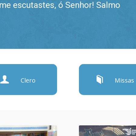
s me escutastes, ó Senhor! Salmo
Clero
Missas