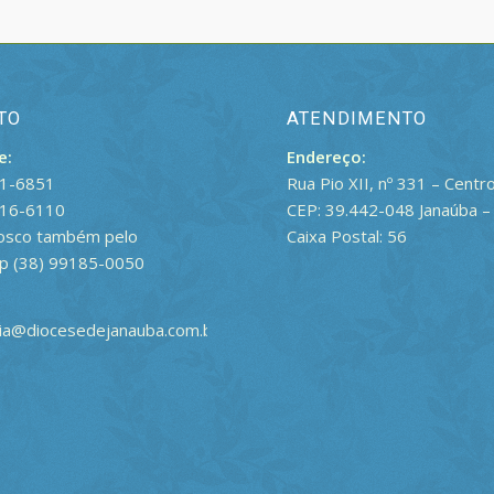
TO
ATENDIMENTO
e:
Endereço:
21-6851
Rua Pio XII, nº 331 – Centr
816-6110
CEP: 39.442-048 Janaúba 
nosco também pelo
Caixa Postal: 56
p (38) 99185-0050
ria@diocesedejanauba.com.br