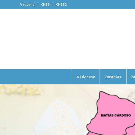
Vaticano
CNBB
CNBB2
A Diocese
Foranias
Pa