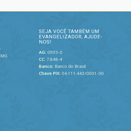
SEJA VOCÊ TAMBÉM UM
EVANGELIZADOR, AJUDE-
NOS!
o
AG:
0935-0
– MG
CC:
7.848-4
Banco:
Banco do Brasil
Chave PIX:
04.111.443/0001-00