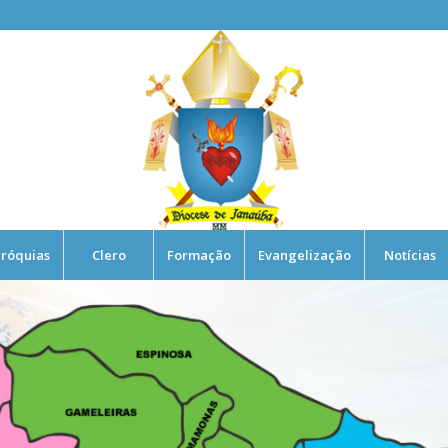
róquias
Clero
Formação
Evangelização
Notícias