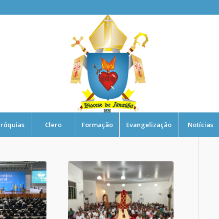
róquias
Clero
Formação
Evangelização
Notícias