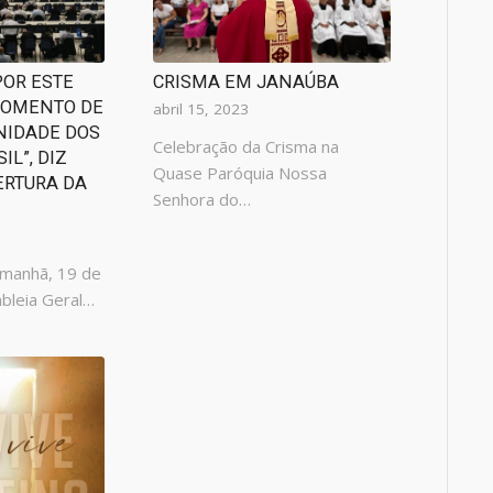
POR ESTE
CRISMA EM JANAÚBA
MOMENTO DE
abril 15, 2023
NIDADE DOS
Celebração da Crisma na
IL”, DIZ
Quase Paróquia Nossa
ERTURA DA
Senhora do…
 manhã, 19 de
mbleia Geral…