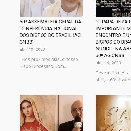
60ª ASSEMBLEIA GERAL DA
“O PAPA REZA 
CONFERÊNCIA NACIONAL
IMPORTANTE 
DOS BISPOS DO BRASIL (AG
ENCONTRO E U
CNBB)
BISPOS DO BRAS
NÚNCIO NA AB
abril 19, 2023
60ª AG CNBB
Nos próximos dias, o nosso
abril 19, 2023
Bispo Diocesano Dom…
Teve início nesta
abril, a 60ª Asse