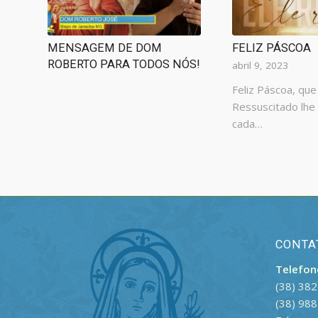
MENSAGEM DE DOM
FELIZ PÁSCOA
ROBERTO PARA TODOS NÓS!
abril 9, 2023
Feliz Páscoa, que
Ressuscitado lhe
cada…
CONTA
Telefon
(38) 38
(38) 98