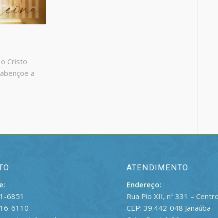
 o Cristo
 abençoe a
TO
ATENDIMENTO
e:
Endereço:
21-6851
Rua Pio XII, nº 331 – Centr
816-6110
CEP: 39.442-048 Janaúba 