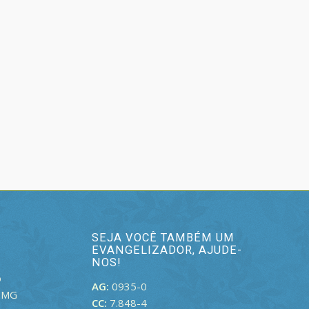
SEJA VOCÊ TAMBÉM UM
EVANGELIZADOR, AJUDE-
NOS!
o
AG:
0935-0
– MG
CC:
7.848-4