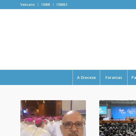
Vaticano
CNBB
CNBB2
A Diocese
Foranias
Pa