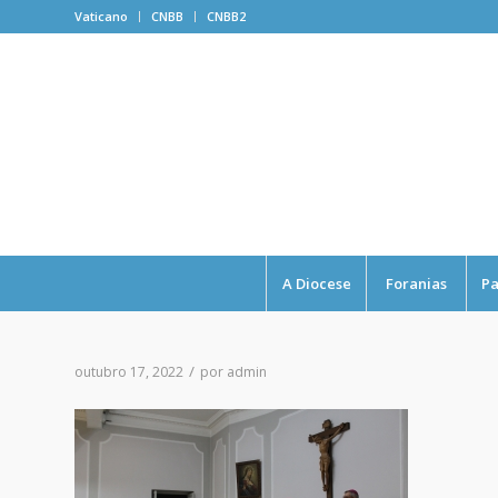
Vaticano
CNBB
CNBB2
A Diocese
Foranias
Pa
/
outubro 17, 2022
por
admin