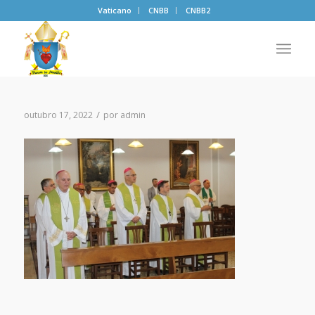
Vaticano
CNBB
CNBB2
/
outubro 17, 2022
por
admin