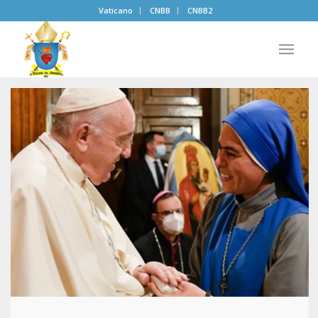
Vaticano
CNBB
CNBB2