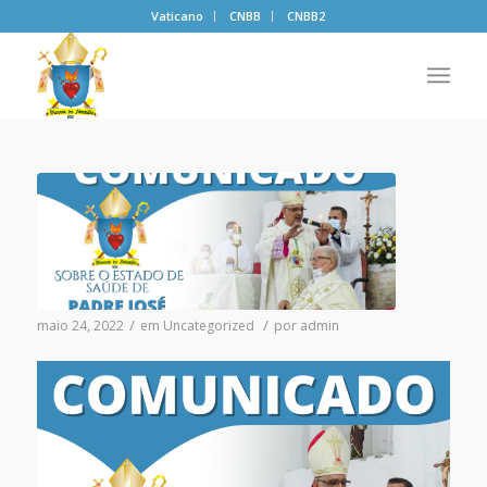
Vaticano
CNBB
CNBB2
/
/
maio 24, 2022
em
Uncategorized
por
admin