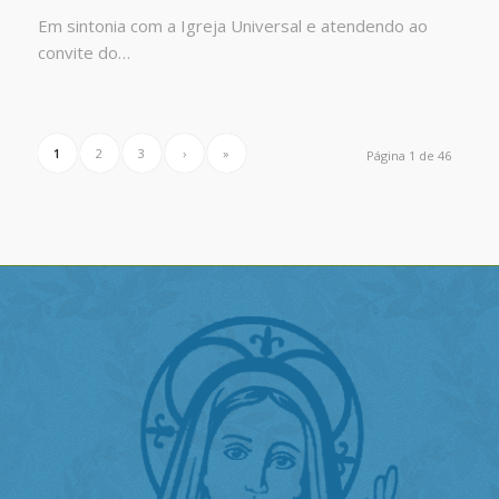
Em sintonia com a Igreja Universal e atendendo ao
convite do…
1
2
3
›
»
Página 1 de 46