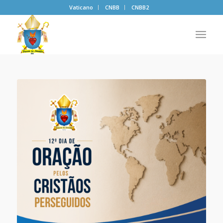
Vaticano
CNBB
CNBB2