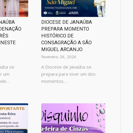
ANAÚBA
DIOCESE DE JANAÚBA
RDENAÇÃO
PREPARA MOMENTO
TRÊS
HISTÓRICO DE
 NESTE
CONSAGRAÇÃO A SÃO
MIGUEL ARCANJO
fevereiro 26, 2026
aúba se
A Diocese de Janaúba se
er um
prepara para viver um dos
nde…
momentos…