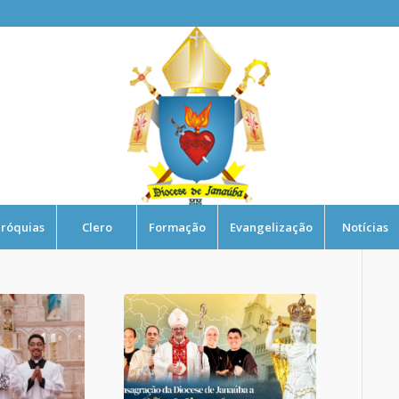
róquias
Clero
Formação
Evangelização
Notícias