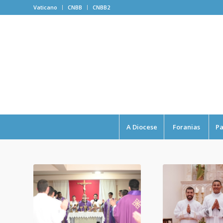
Vaticano
CNBB
CNBB2
A Diocese
Foranias
Pa