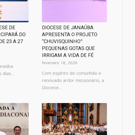
ESE DE
DIOCESE DE JANAÚBA
ICIPARÁ DO
APRESENTA O PROJETO
E 23 A 27
“CHUVISQUINHO”:
PEQUENAS GOTAS QUE
IRRIGAM A VIDA DE FÉ
fevereiro 18, 2026
anaúba
Com espírito de comunhão e
os dias…
renovado ardor missionário, a
Diocese…