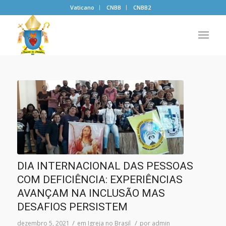
Vaticano
CNBB
CNBB2
DIA INTERNACIONAL DAS PESSOAS
COM DEFICIÊNCIA: EXPERIÊNCIAS
AVANÇAM NA INCLUSÃO MAS
DESAFIOS PERSISTEM
/
/
dezembro 5, 2021
em
Igreja no Brasil
por
admin