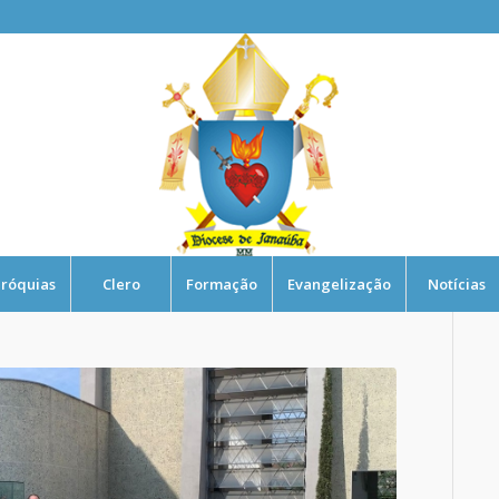
róquias
Clero
Formação
Evangelização
Notícias