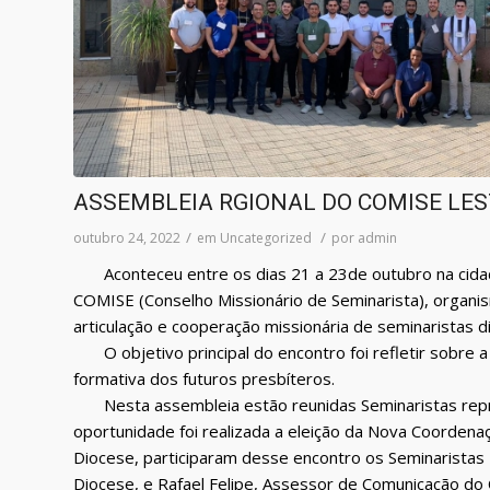
ASSEMBLEIA RGIONAL DO COMISE LEST
/
/
outubro 24, 2022
em
Uncategorized
por
admin
Aconteceu entre os dias 21 a 23de outubro na cida
COMISE (Conselho Missionário de Seminarista), organ
articulação e cooperação missionária de seminaristas d
O objetivo principal do encontro foi refletir sobre a
formativa dos futuros presbíteros.
Nesta assembleia estão reunidas Seminaristas repre
oportunidade foi realizada a eleição da Nova Coordena
Diocese, participaram desse encontro os Seminarista
Diocese, e Rafael Felipe, Assessor de Comunicação do