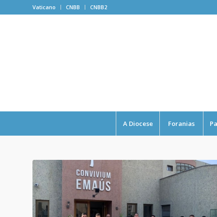
Vaticano
CNBB
CNBB2
A Diocese
Foranias
Pa