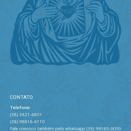
CONTATO
Telefone:
(38) 3821-6851
(38) 98816-6110
Fale conosco também pelo whatsapp (38) 99185-0050