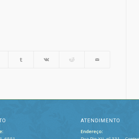
TO
ATENDIMENTO
e:
Endereço:
21-6851
Rua Pio XII, nº 331 – Centr