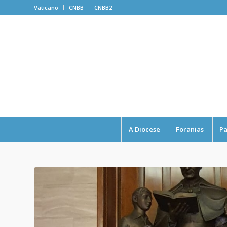
Vaticano
CNBB
CNBB2
A Diocese
Foranias
Pa