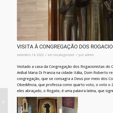
VISITA À CONGREGAÇÃO DOS ROGACI
/
/
setembro 14, 2022
em
Uncategorized
por
admin
Visitado a casa da Congregação dos Rogacionistas do 
Aníbal Maria Di Francia na cidade Itália, Dom Roberto 
congregação, que se consagra a Deus por meio dos Co
Obediência, que professa como quarto voto, o voto o 
eles abraçado, o Rogate, é uma palavra latina, que signif
VISITA AO BISPO
EMÉRITO DOM
RICARDO!