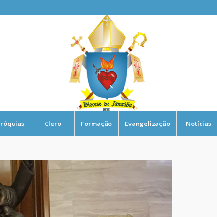
róquias
Clero
Formação
Evangelização
Notícias