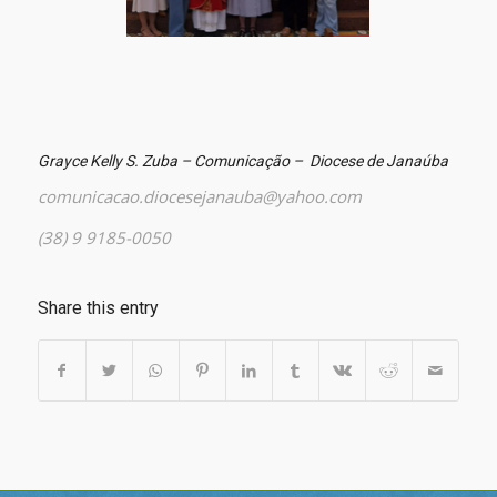
Grayce Kelly S. Zuba – Comunicação – Diocese de Janaúba
comunicacao.diocesejanauba@yahoo.com
(38) 9 9185-0050
Share this entry