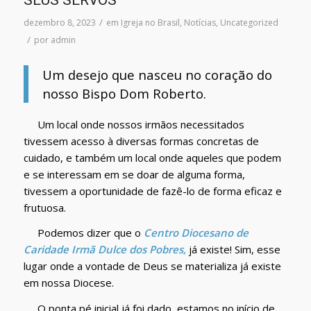
SEUS SERVOS
/
dezembro 8, 2023
em
Igreja no Brasil
,
Notícias
,
Uncategorized
/
por
admin
Um desejo que nasceu no coração do
nosso Bispo Dom Roberto.
Um local onde nossos irmãos necessitados
tivessem acesso à diversas formas concretas de
cuidado, e também um local onde aqueles que podem
e se interessam em se doar de alguma forma,
tivessem a oportunidade de fazê-lo de forma eficaz e
frutuosa.
Podemos dizer que o
Centro Diocesano de
Caridade Irmã Dulce dos Pobres,
já existe! Sim, esse
lugar onde a vontade de Deus se materializa já existe
em nossa Diocese.
O ponta pé inicial já foi dado, estamos no início de