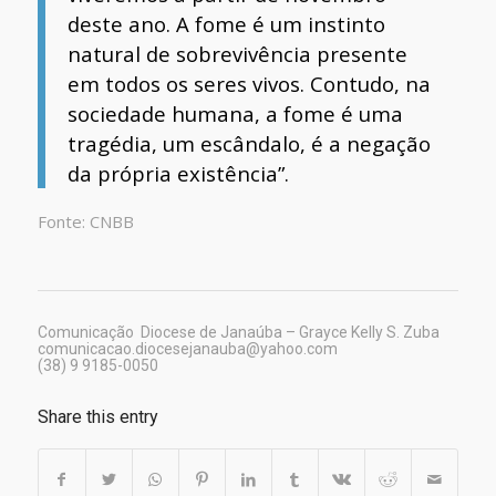
deste ano. A fome é um instinto
natural de sobrevivência presente
em todos os seres vivos. Contudo, na
sociedade humana, a fome é uma
tragédia, um escândalo, é a negação
da própria existência”.
Fonte: CNBB
Comunicação Diocese de Janaúba – Grayce Kelly S. Zuba
comunicacao.diocesejanauba@yahoo.com
(38) 9 9185-0050
Share this entry