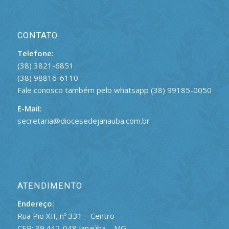
CONTATO
Telefone:
(38) 3821-6851
(38) 98816-6110
Fale conosco também pelo whatsapp (38) 99185-0050
E-Mail:
secretaria@diocesedejanauba.com.br
ATENDIMENTO
Endereço:
Rua Pio XII, nº 331 – Centro
CEP: 39.442-048 Janaúba – MG